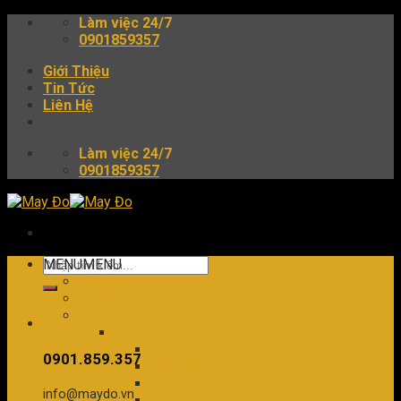
Skip
Làm việc 24/7
to
0901859357
content
Giới Thiệu
Tin Tức
Liên Hệ
Làm việc 24/7
0901859357
Tìm
MENU
MENU
kiếm:
Trang chủ
Giới thiệu
DANH MỤC SẢN PHẨM
Đồng Phục Công Sở
Chân Váy Đồng Phục
0901.859.357
Đầm đồng phục
Đồng phục quần tây nam
info@maydo.vn
Đồng phục vest nữ