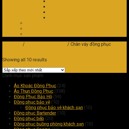
May đồng phục học sinh mầm non
May đồng phục học sinh tiểu học
May đồng phục học sinh trung học
May đồng phục sinh viên đại học
Bảng Giá Bảng Size
Tin tức
Liên Hệ
Trang chủ
/
Đồng Phục Công Sở
/
Chân váy đồng phục
Lọc
Showing all 10 results
Danh mục sản phẩm
Áo Khoác Đồng Phục
(24)
Áo Thun Đồng Phục
(358)
Đồng Phục Bảo Hộ
(59)
Đồng phục bảo vệ
(10)
Đồng phục bảo vệ khách sạn
(10)
Đồng phục Bartender
(10)
Đồng phục bếp
(20)
Đồng phục buồng phòng khách sạn
(10)