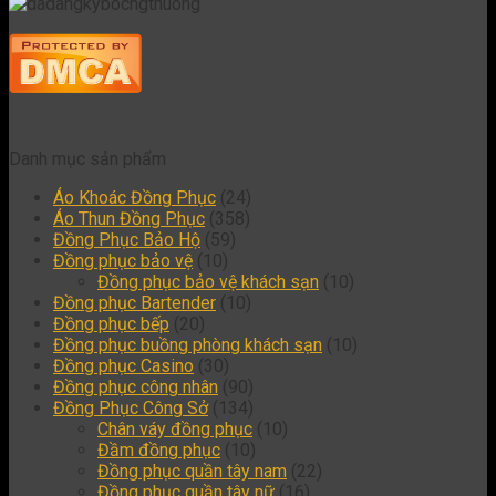
Danh mục sản phẩm
Áo Khoác Đồng Phục
(24)
Áo Thun Đồng Phục
(358)
Đồng Phục Bảo Hộ
(59)
Đồng phục bảo vệ
(10)
Đồng phục bảo vệ khách sạn
(10)
Đồng phục Bartender
(10)
Đồng phục bếp
(20)
Đồng phục buồng phòng khách sạn
(10)
Đồng phục Casino
(30)
Đồng phục công nhân
(90)
Đồng Phục Công Sở
(134)
Chân váy đồng phục
(10)
Đầm đồng phục
(10)
Đồng phục quần tây nam
(22)
Đồng phục quần tây nữ
(16)