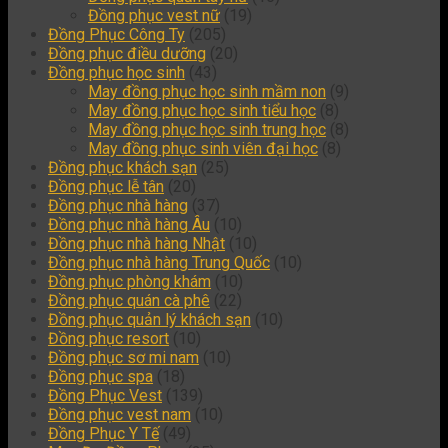
Đồng phục vest nữ
(19)
Đồng Phục Công Ty
(205)
Đồng phục điều dưỡng
(20)
Đồng phục học sinh
(43)
May đồng phục học sinh mầm non
(9)
May đồng phục học sinh tiểu học
(8)
May đồng phục học sinh trung học
(8)
May đồng phục sinh viên đại học
(8)
Đồng phục khách sạn
(25)
Đồng phục lễ tân
(20)
Đồng phục nhà hàng
(37)
Đồng phục nhà hàng Âu
(10)
Đồng phục nhà hàng Nhật
(10)
Đồng phục nhà hàng Trung Quốc
(10)
Đồng phục phòng khám
(10)
Đồng phục quán cà phê
(22)
Đồng phục quản lý khách sạn
(10)
Đồng phục resort
(10)
Đồng phục sơ mi nam
(10)
Đồng phục spa
(18)
Đồng Phục Vest
(139)
Đồng phục vest nam
(10)
Đồng Phục Y Tế
(49)