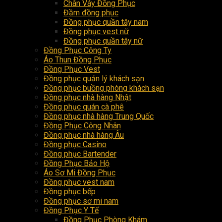
Chân Váy Đồng Phục
Đầm đồng phục
Đồng phục quần tây nam
Đồng phục vest nữ
Đồng phục quần tây nữ
Đồng Phục Công Ty
Áo Thun Đồng Phục
Đồng Phục Vest
Đồng phục quản lý khách sạn
Đồng phục buồng phòng khách sạn
Đồng phục nhà hàng Nhật
Đồng phục quán cà phê
Đồng phục nhà hàng Trung Quốc
Đồng Phục Công Nhân
Đồng phục nhà hàng Âu
Đồng phục Casino
Đồng phục Bartender
Đồng Phục Bảo Hộ
Áo Sơ Mi Đồng Phục
Đồng phục vest nam
Đồng phục bếp
Đồng phục sơ mi nam
Đồng Phục Y Tế
Đồng Phục Phòng Khám