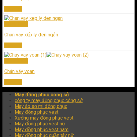
Đọc tiếp
Quick View
Chân váy xếp ly đen ngắn
Đọc tiếp
Quick View
Chân váy voan
Đọc tiếp
May đồng phục công sở
công ty may đồng phục công sở
May áo sơ mi đồng phục
May đồng phục vest
Xưởng may đồng phục vest
May đồng phục vest nữ
May đồng phục vest nam
May đồng phục quần tây nữ