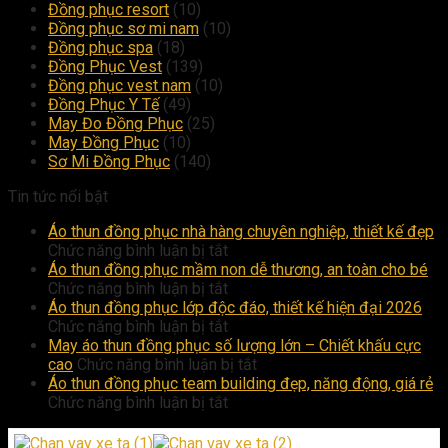
Đồng phục resort
(10)
Đồng phục sơ mi nam
(10)
Đồng phục spa
(18)
Đồng Phục Vest
(139)
Đồng phục vest nam
(10)
Đồng Phục Y Tế
(49)
May Đo Đồng Phục
(25)
May Đồng Phục
(10)
Sơ Mi Đồng Phục
(140)
Tin tức nổi bật
Áo thun đồng phục nhà hàng chuyên nghiệp, thiết kế đẹp
ở
Chức năng bình luận bị tắt
Áo
Áo thun đồng phục mầm non dễ thương, an toàn cho bé
thun
ở
Chức năng bình luận bị tắt
đồng
Áo
Áo thun đồng phục lớp độc đáo, thiết kế hiện đại 2026
phục
thun
ở
Chức năng bình luận bị tắt
nhà
đồng
Áo
May áo thun đồng phục số lượng lớn – Chiết khấu cực
hàng
phục
thun
ở
cao
Chức năng bình luận bị tắt
chuyên
mầm
đồng
May
Áo thun đồng phục team building đẹp, năng động, giá rẻ
nghiệp,
non
phục
ở
áo
Chức năng bình luận bị tắt
thiết
dễ
lớp
Áo
thun
kế
thương,
độc
thun
đồng