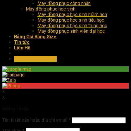
May đồng phục công nhân
May đồng phục học sinh
May đồng phục học sinh mầm non
May đồng phục học sinh tiểu học
May đồng phục học sinh trung học
May đồng phục sinh viên đại học
Bảng Giá Bảng Size
Tin tức
Liên Hệ
Hotline: 0901859357
x
x
Đăng nhập
Tên tài khoản hoặc địa chỉ email
*
Mật khẩu
*