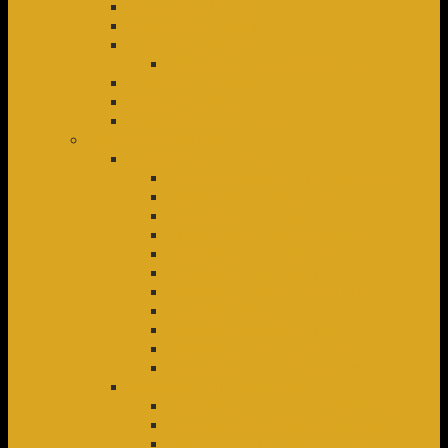
Đồng Phục Lễ Tân
Đồng Phục Học Sinh
Đồng Phục Bảo Vệ
Đồng phục bảo vệ khách sạn
Đồng Phục Resort
Đồng Phục Spa
Đồng Phục Quán Cafe
Đồng Phục Đặt May
May đồng phục công sở
Công ty may đồng phục công sở
May áo sơ mi đồng phục
May đồng phục vest
Xưởng may đồng phục vest
May đồng phục vest nữ
May đồng phục vest nam
May đồng phục quần tây nữ
May đầm đồng phục
May chân váy đồng phục
May đồng phục sơ mi nam
May đồng phục quần tây nam
May đồng phục khách sạn
May đồng phục quản lý khách sạn
may đồng phục lễ tân khách sạn
may đồng phục buồng phòng khách