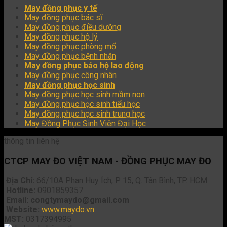
May đồng phục y tế
May đồng phục bác sĩ
May đồng phục điều dưỡng
May đồng phục hộ lý
May đồng phục phòng mổ
May đồng phục bệnh nhân
May đồng phục bảo hộ lao động
May đồng phục công nhân
May đồng phục học sinh
May đồng phục học sinh mầm non
May đồng phục học sinh tiểu học
May đồng phục học sinh trung học
May Đồng Phục Sinh Viên Đại Học
thông tin liên hệ
CTCP MAY ĐO VIỆT NAM - ĐỒNG PHỤC MAY ĐO
Địa Chỉ:
66/10A Phan Huy Ích, P. 15, Q. Tân Bình, TP. HCM
Hotline:
0901859357
Email: congtymaydo@gmail.com
Website:
www.maydo.vn
MST:
0317394995