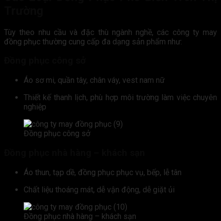
Trường
Tùy theo nhu cầu và đặc thù ngành nghề, các công ty may
đồng phục thường cung cấp đa dạng sản phẩm như:
Đồng phục công sở
Áo sơ mi, quần tây, chân váy, vest nam nữ
Thiết kế thanh lịch, phù hợp môi trường làm việc chuyên
nghiệp
Đồng phục công sở
Đồng phục nhà hàng – khách sạn
Áo thun, tạp dề, đồng phục phục vụ, bếp, lễ tân
Chất liệu thoáng mát, dễ vận động, dễ giặt ủi
Đồng phục nhà hàng – khách sạn