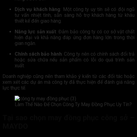
Dịch vụ khách hàng
: Một công ty uy tín sẽ có đội ngũ
tư vấn nhiệt tình, sẵn sàng hỗ trợ khách hàng từ khâu
thiết kế đến giao hàng.
Năng lực sản xuất
: Đảm bảo công ty có cơ sở vật chất
hiện đại và khả năng đáp ứng đơn hàng lớn trong thời
gian ngắn.
Chính sách bảo hành
: Công ty nên có chính sách đổi trả
hoặc sửa chữa nếu sản phẩm có lỗi do quá trình sản
xuất.
Doanh nghiệp cũng nên tham khảo ý kiến từ các đối tác hoặc
xem xét các dự án mà công ty đã thực hiện để đánh giá năng
lực thực tế.
Làm Thế Nào Để Chọn Công Ty May Đồng Phục Uy Tín?
Tại sao chọn may đồng phục công sở –
MAYDO