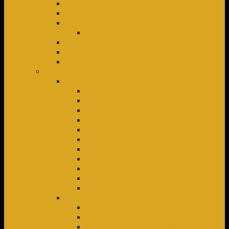
Đồng Phục Lễ Tân
Đồng Phục Học Sinh
Đồng Phục Bảo Vệ
Đồng phục bảo vệ khách sạn
Đồng Phục Resort
Đồng Phục Spa
Đồng Phục Quán Cafe
Đồng Phục Đặt May
May đồng phục công sở
Công ty may đồng phục công sở
May áo sơ mi đồng phục
May đồng phục vest
Xưởng may đồng phục vest
May đồng phục vest nữ
May đồng phục vest nam
May đồng phục quần tây nữ
May đầm đồng phục
May chân váy đồng phục
May đồng phục sơ mi nam
May đồng phục quần tây nam
May đồng phục khách sạn
May đồng phục quản lý khách sạn
may đồng phục lễ tân khách sạn
may đồng phục buồng phòng khách