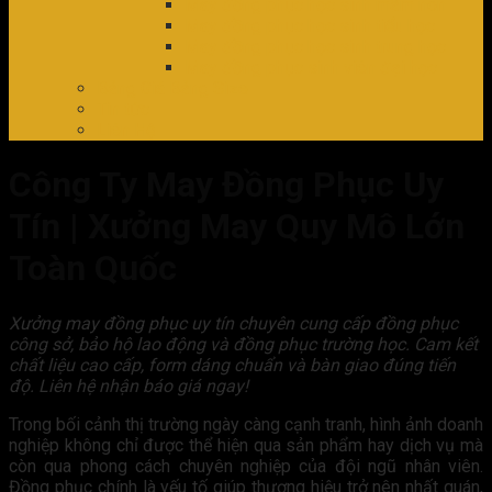
May đồng phục học sinh mầm non
May đồng phục học sinh tiểu học
May đồng phục học sinh trung học
May đồng phục sinh viên đại học
Bảng Giá Bảng Size
Tin tức
Liên Hệ
Công Ty May Đồng Phục Uy
Tín | Xưởng May Quy Mô Lớn
Toàn Quốc
Xưởng may đồng phục uy tín chuyên cung cấp đồng phục
công sở, bảo hộ lao động và đồng phục trường học. Cam kết
chất liệu cao cấp, form dáng chuẩn và bàn giao đúng tiến
độ. Liên hệ nhận báo giá ngay!
Trong bối cảnh thị trường ngày càng cạnh tranh, hình ảnh doanh
nghiệp không chỉ được thể hiện qua sản phẩm hay dịch vụ mà
còn qua phong cách chuyên nghiệp của đội ngũ nhân viên.
Đồng phục chính là yếu tố giúp thương hiệu trở nên nhất quán,