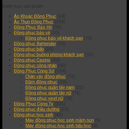
Danh mục sản phẩm
Áo Khoác Đồng Phục
(24)
Áo Thun Đồng Phục
(358)
Đồng Phục Bảo Hộ
(59)
Đồng phục bảo vệ
(10)
Đồng phục bảo vệ khách sạn
(10)
Đồng phục Bartender
(10)
Đồng phục bếp
(20)
Đồng phục buồng phòng khách sạn
(10)
Đồng phục Casino
(30)
Đồng phục công nhân
(90)
Đồng Phục Công Sở
(134)
Chân váy đồng phục
(10)
Đầm đồng phục
(10)
Đồng phục quần tây nam
(22)
Đồng phục quần tây nữ
(16)
Đồng phục vest nữ
(19)
Đồng Phục Công Ty
(205)
Đồng phục điều dưỡng
(20)
Đồng phục học sinh
(43)
May đồng phục học sinh mầm non
(9)
May đồng phục học sinh tiểu học
(8)