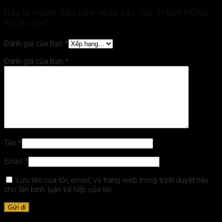
tại
&
đo
dáng
xưởng
trendy
tiêu
–
Hãy là người đầu tiên nhận xét “ÁO THUN ĐỒNG
chuẩn
Thiết
PHỤC 001”
nhân
kế
viên
may
Đánh giá của bạn
*
bếp
đo
chuyên
Đánh giá của bạn
*
nghiệp
Tên
*
Email
*
Lưu tên của tôi, email, và trang web trong trình duyệt này
cho lần bình luận kế tiếp của tôi.