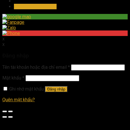
Hotline: 0901859357
x
x
Đăng nhập
Tên tài khoản hoặc địa chỉ email
*
Mật khẩu
*
Ghi nhớ mật khẩu
Đăng nhập
Quên mật khẩu?