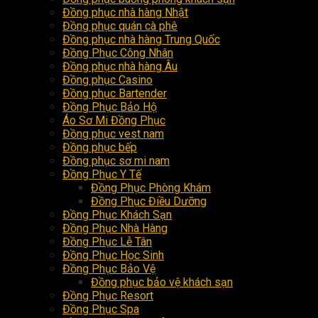
Đồng phục nhà hàng Nhật
Đồng phục quán cà phê
Đồng phục nhà hàng Trung Quốc
Đồng Phục Công Nhân
Đồng phục nhà hàng Âu
Đồng phục Casino
Đồng phục Bartender
Đồng Phục Bảo Hộ
Áo Sơ Mi Đồng Phục
Đồng phục vest nam
Đồng phục bếp
Đồng phục sơ mi nam
Đồng Phục Y Tế
Đồng Phục Phòng Khám
Đồng Phục Điều Dưỡng
Đồng Phục Khách Sạn
Đồng Phục Nhà Hàng
Đồng Phục Lễ Tân
Đồng Phục Học Sinh
Đồng Phục Bảo Vệ
Đồng phục bảo vệ khách sạn
Đồng Phục Resort
Đồng Phục Spa