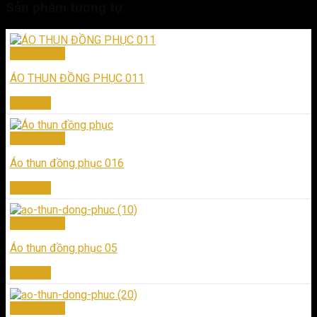
Sản phẩm tương tự
Quick View
ÁO THUN ĐỒNG PHỤC 011
Đọc tiếp
Quick View
Áo thun đồng phục 016
Đọc tiếp
Quick View
Áo thun đồng phục 05
Đọc tiếp
Quick View