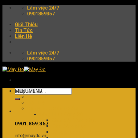
Skip
Làm việc 24/7
to
0901859357
content
Giới Thiệu
Tin Tức
Liên Hệ
Làm việc 24/7
0901859357
Tìm
MENU
MENU
kiếm:
Trang chủ
Giới thiệu
DANH MỤC SẢN PHẨM
Đồng Phục Công Sở
Chân Váy Đồng Phục
0901.859.357
Đầm đồng phục
Đồng phục quần tây nam
info@maydo.vn
Đồng phục vest nữ