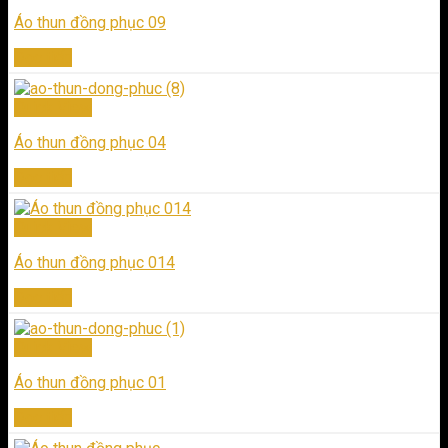
Áo thun đồng phục 09
Đọc tiếp
Quick View
Áo thun đồng phục 04
Đọc tiếp
Quick View
Áo thun đồng phục 014
Đọc tiếp
Quick View
Áo thun đồng phục 01
Đọc tiếp