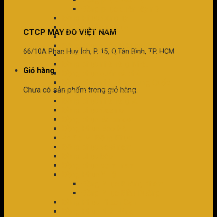
Đồng phục quần tây nữ
Đồng Phục Công Ty
Áo Thun Đồng Phục
CTCP MAY ĐO VIỆT NAM
Đồng Phục Vest
Đồng phục quản lý khách sạn
66/10A Phan Huy Ích, P. 15, Q.Tân Bình, TP. HCM
Đồng phục buồng phòng khách sạn
Đồng phục nhà hàng Nhật
Giỏ hàng
Đồng phục quán cà phê
Đồng phục nhà hàng Trung Quốc
Chưa có sản phẩm trong giỏ hàng.
Đồng Phục Công Nhân
Đồng phục nhà hàng Âu
Đồng phục Casino
Đồng phục Bartender
Đồng Phục Bảo Hộ
Áo Sơ Mi Đồng Phục
Đồng phục vest nam
Đồng phục bếp
Đồng phục sơ mi nam
Đồng Phục Y Tế
Đồng Phục Phòng Khám
Đồng Phục Điều Dưỡng
Đồng Phục Khách Sạn
Đồng Phục Nhà Hàng